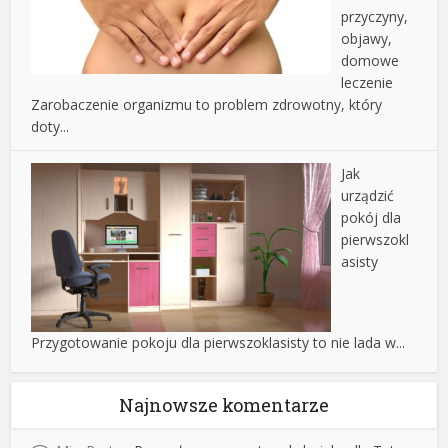
przyczyny,
objawy,
domowe
leczenie
Zarobaczenie organizmu to problem zdrowotny, który
doty...
Jak
urządzić
pokój dla
pierwszokl
asisty
Przygotowanie pokoju dla pierwszoklasisty to nie lada w...
Najnowsze komentarze