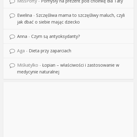
MissPorty
-
Pomysły na prezent pod choinkę dla Taty
Ewelina
-
Szczęśliwa mama to szczęśliwy maluch, czyli
jak dbać o siebie mając dziecko
Anna
-
Czym są antyoksydanty?
Aga
-
Dieta przy zaparciach
Miśkatylko
-
Łopian – właściwości i zastosowanie w
medycynie naturalnej