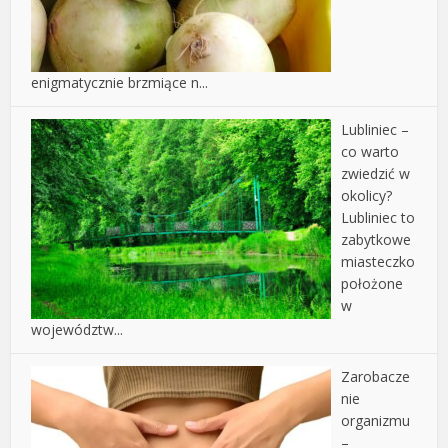
enigmatycznie brzmiące n...
Lubliniec –
co warto
zwiedzić w
okolicy?
Lubliniec to
zabytkowe
miasteczko
położone
w
województw...
Zarobacze
nie
organizmu
–