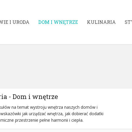
WIE I URODA
DOM I WNĘTRZE
KULINARIA
ST
ia - Dom i wnętrze
ykułów na temat wystroju wnętrza naszych domów i
 wskazówki jak urządzać wnętrza, jak dobierać dodatki
iczne przestrzenie pełne harmonii i ciepła.